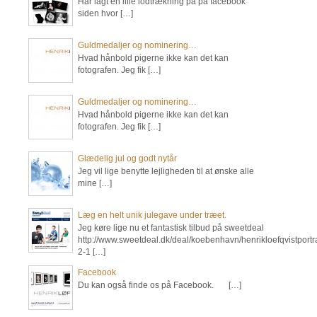
Har lagt en lille lodtrækning på på facebook
siden hvor […]
Guldmedaljer og nominering…
Hvad hånbold pigerne ikke kan det kan
fotografen. Jeg fik […]
Guldmedaljer og nominering…
Hvad hånbold pigerne ikke kan det kan
fotografen. Jeg fik […]
Glædelig jul og godt nytår
Jeg vil lige benytte lejligheden til at ønske alle
mine […]
Læg en helt unik julegave under træet.
Jeg køre lige nu et fantastisk tilbud på sweetdeal
http://www.sweetdeal.dk/deal/koebenhavn/henrikloefqvistportra
2-1 […]
Facebook
Du kan også finde os på Facebook. […]