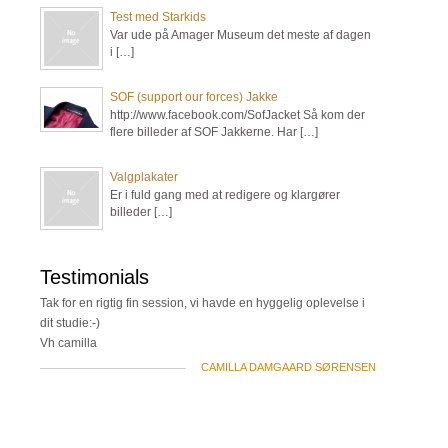
Test med Starkids
Var ude på Amager Museum det meste af dagen
i […]
SOF (support our forces) Jakke
http://www.facebook.com/SofJacket Så kom der
flere billeder af SOF Jakkerne. Har […]
Valgplakater
Er i fuld gang med at redigere og klargører
billeder […]
Testimonials
Tak for en rigtig fin session, vi havde en hyggelig oplevelse i
dit studie:-)
Vh camilla
CAMILLA DAMGAARD SØRENSEN