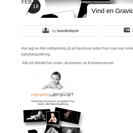
FEB
18
Vind en Gravid
by
henriklofqvist
Har lagt en lille lodtrækning på på facebook siden hvor man kan vinde 
babyfotografering.
Klik på billedet her under, så kommer du til konkurrencen.