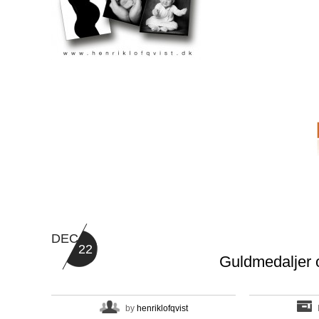
DEC
22
Guldmedaljer
by
henriklofqvist