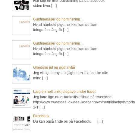
Har lagt en lille lodtrækning på på facebook
siden hvor […]
Guldmedaljer og nominering…
Hvad hånbold pigerne ikke kan det kan
fotografen. Jeg fik […]
Guldmedaljer og nominering…
Hvad hånbold pigerne ikke kan det kan
fotografen. Jeg fik […]
Glædelig jul og godt nytår
Jeg vil lige benytte lejligheden til at ønske alle
mine […]
Læg en helt unik julegave under træet.
Jeg køre lige nu et fantastisk tilbud på sweetdeal
http://www.sweetdeal.dk/deal/koebenhavn/henrikloefqvistportra
2-1 […]
Facebook
Du kan også finde os på Facebook. […]