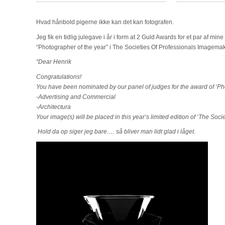
Hvad hånbold pigerne ikke kan det kan fotografen.
Jeg fik en tidlig julegave i år i form at 2 Guld Awards for et par af mine 
“Photographer of the year” i The Societies Of Professionals Imagema
“Dear Henrik
Congratulations!
You have been nominated by our panel of judges for the award of ‘Phot
-Advertising and Commercial
-Architectura
Your image(s) will be placed in this year’s limited edition of ‘The Soci
Hold da op siger jeg bare…. så bliver man lidt glad i låget.