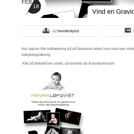
FEB
18
Vind en Gravid
by
henriklofqvist
Har lagt en lille lodtrækning på på facebook siden hvor man kan vinde 
babyfotografering.
Klik på billedet her under, så kommer du til konkurrencen.