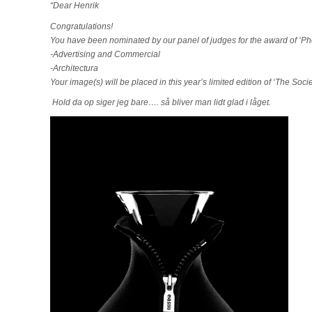
“Dear Henrik
Congratulations!
You have been nominated by our panel of judges for the award of ‘Phot
-Advertising and Commercial
-Architectura
Your image(s) will be placed in this year’s limited edition of ‘The Soci
Hold da op siger jeg bare…. så bliver man lidt glad i låget.