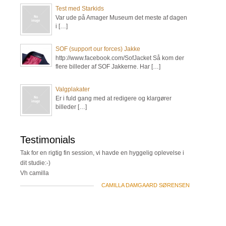
Test med Starkids
Var ude på Amager Museum det meste af dagen
i […]
SOF (support our forces) Jakke
http://www.facebook.com/SofJacket Så kom der
flere billeder af SOF Jakkerne. Har […]
Valgplakater
Er i fuld gang med at redigere og klargører
billeder […]
Testimonials
Tak for en rigtig fin session, vi havde en hyggelig oplevelse i
dit studie:-)
Vh camilla
CAMILLA DAMGAARD SØRENSEN