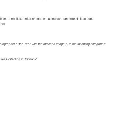
billeder og fik kort efter en mail om at jeg var nomineret til titlen som
kers
ographer of the Year’ with the attached image(s) in the following categories:
eties Collection 2013’ book”